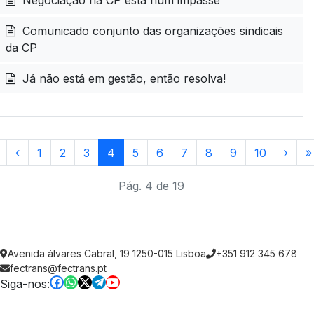
Negociação na CP está num impasse
Comunicado conjunto das organizações sindicais
da CP
Já não está em gestão, então resolva!
1
2
3
4
5
6
7
8
9
10
Pág. 4 de 19
Avenida álvares Cabral, 19 1250-015 Lisboa
+351 912 345 678
fectrans@fectrans.pt
Siga-nos: