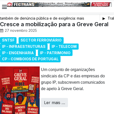
bém de denúncia pública e de exigência: mais
Traba
e saúde, mais condições de trabalho e mais SNS
Cresce a mobilização para a Greve Geral
27 novembro 2025
SNTSF
SECTOR FERROVIÁRIO
IP - INFRAESTRUTURAS
IP - TELECOM
IP - ENGENHARIA
IP - PATRIMONIO
CP - COMBOIOS DE PORTUGAL
Um conjunto de organizações
sindicais da CP e das empresas do
grupo IP, subscrevem comunicados
de apelo à Greve Geral.
Ler mais …