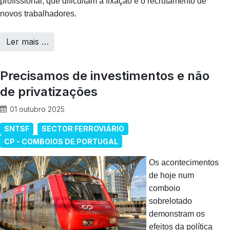
profissional, que dificultam a fixação e o recrutamento de
novos trabalhadores.
Ler mais …
Precisamos de investimentos e não
de privatizações
01 outubro 2025
SNTSF
SECTOR FERROVIÁRIO
CP - COMBOIOS DE PORTUGAL
Os acontecimentos
de hoje num
comboio
sobrelotado
demonstram os
efeitos da política