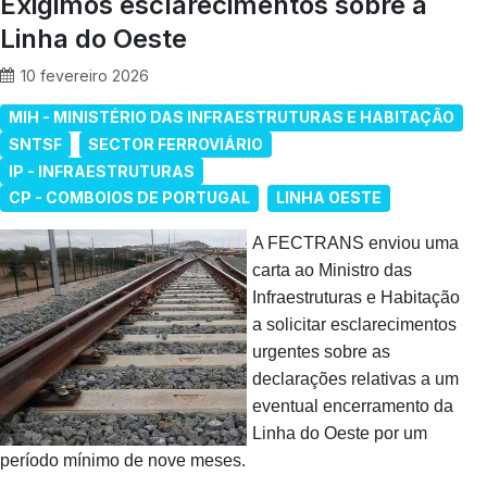
Exigimos esclarecimentos sobre a
Linha do Oeste
10 fevereiro 2026
MIH - MINISTÉRIO DAS INFRAESTRUTURAS E HABITAÇÃO
SNTSF
SECTOR FERROVIÁRIO
IP - INFRAESTRUTURAS
CP - COMBOIOS DE PORTUGAL
LINHA OESTE
A FECTRANS enviou uma
carta ao Ministro das
Infraestruturas e Habitação
a solicitar esclarecimentos
urgentes sobre as
declarações relativas a um
eventual encerramento da
Linha do Oeste por um
período mínimo de nove meses.