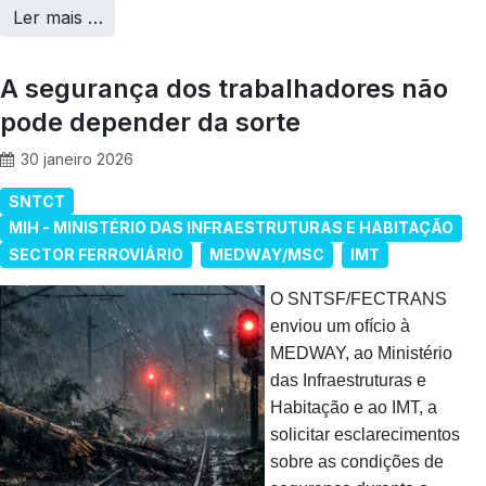
Ler mais …
A segurança dos trabalhadores não
pode depender da sorte
30 janeiro 2026
SNTCT
MIH - MINISTÉRIO DAS INFRAESTRUTURAS E HABITAÇÃO
SECTOR FERROVIÁRIO
MEDWAY/MSC
IMT
O SNTSF/FECTRANS
enviou um ofício à
MEDWAY, ao Ministério
das Infraestruturas e
Habitação e ao IMT, a
solicitar esclarecimentos
sobre as condições de