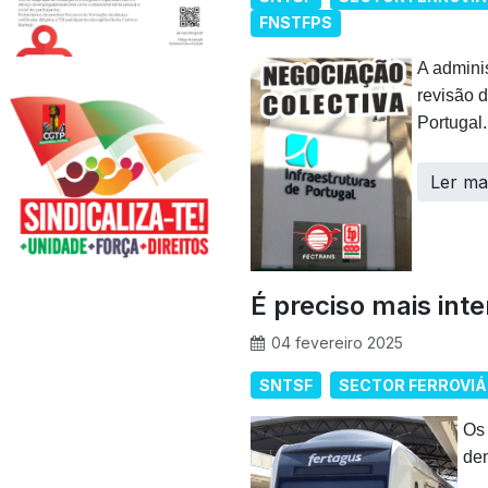
FNSTFPS
A admini
revisão 
Portugal.
Ler ma
É preciso mais int
04 fevereiro 2025
SNTSF
SECTOR FERROVIÁ
Os
dem