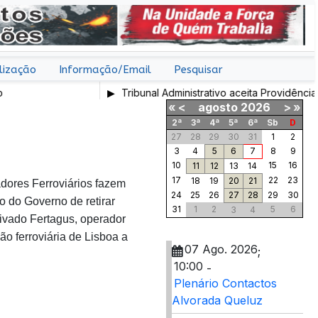
lização
Informação/Email
Pesquisar
Tribunal Administrativo aceita Providência Caute
«
<
agosto
2026
>
»
2ª
3ª
4ª
5ª
6ª
Sb
D
27
28
29
30
31
1
2
3
4
5
6
7
8
9
10
15
16
11
12
13
14
17
22
23
18
19
20
21
dores Ferroviários fazem
24
25
26
27
28
29
30
o do Governo de retirar
31
1
2
5
6
3
4
ivado Fertagus, operador
ão ferroviária de Lisboa a
07 Ago. 2026
;
10:00
-
Plenário Contactos
Alvorada Queluz