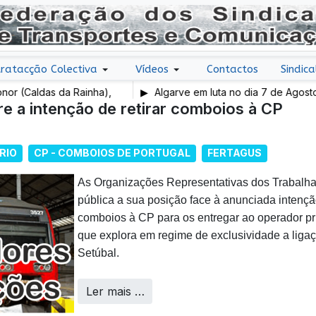
ratacção Colectiva
Vídeos
Contactos
Sindica
ldas da Rainha),
Algarve em luta no dia 7 de Agosto
 a intenção de retirar comboios à CP
RIO
CP - COMBOIOS DE PORTUGAL
FERTAGUS
A
s Organizações Representativas dos Trabalha
pública a sua posição face à anunciada intençã
comboios à CP para os entregar ao operador pr
que explora em regime de exclusividade a ligaç
Setúbal.
Ler mais …