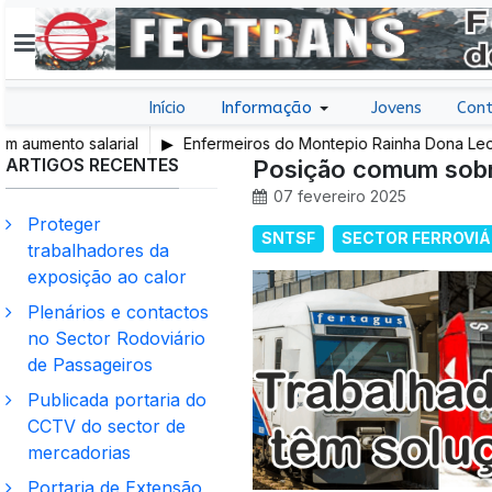
Início
Informação
Jovens
Cont
to salarial
Enfermeiros do Montepio Rainha Dona Leonor (Ca
ARTIGOS RECENTES
em Greve
Posição comum sobre
07 fevereiro 2025
Proteger
SNTSF
SECTOR FERROVIÁ
trabalhadores da
exposição ao calor
Plenários e contactos
no Sector Rodoviário
de Passageiros
Publicada portaria do
CCTV do sector de
mercadorias
Portaria de Extensão