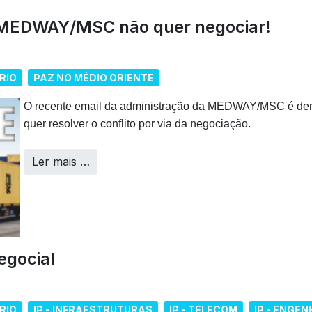
 MEDWAY/MSC não quer negociar!
RIO
PAZ NO MÉDIO ORIENTE
O recente email da administração da MEDWAY/MSC é dem
quer resolver o conflito por via da negociação.
Ler mais …
egocial
RIO
IP - INFRAESTRUTURAS
IP - TELECOM
IP - ENGE